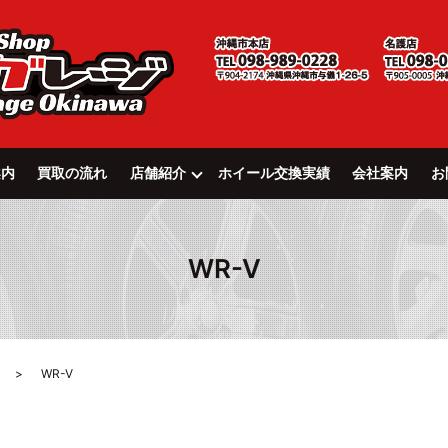
案内
買取の流れ
店舗紹介
ホイール交換実績
会社案内
お
WR-V
WR-V