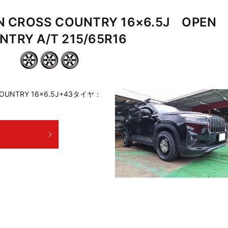
CROSS COUNTRY 16×6.5J OPEN
NTRY A/T 215/65R16
OUNTRY 16×6.5J+43タイヤ：
E