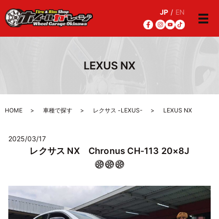
JP
/
EN
メ
LEXUS NX
HOME
車種で探す
レクサス -LEXUS-
LEXUS NX
2025/03/17
レクサス NX Chronus CH-113 20×8J