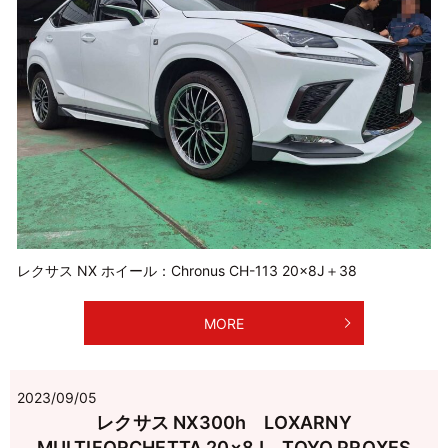
レクサス NX ホイール：Chronus CH-113 20×8J＋38
MORE
2023/09/05
レクサス NX300h LOXARNY
MULTIFORCHETTA 20×8J TOYO PROXES