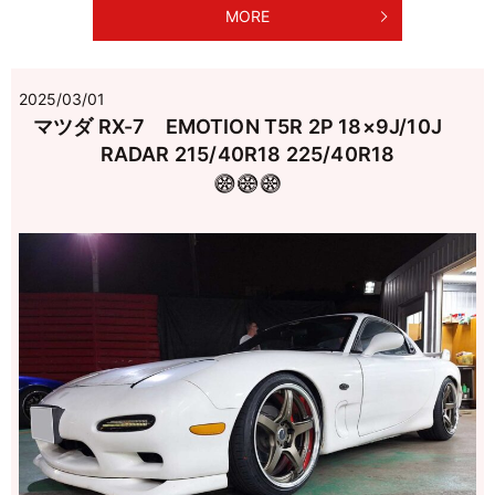
MORE
2025/03/01
マツダ RX-7 EMOTION T5R 2P 18×9J/10J
RADAR 215/40R18 225/40R18