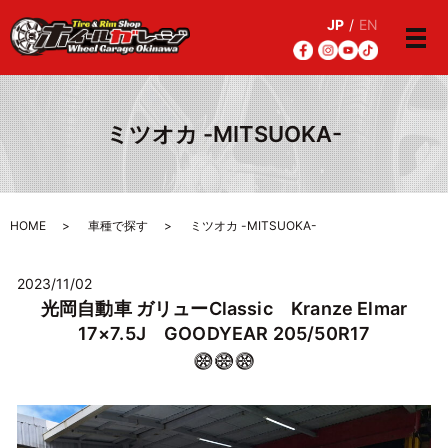
JP
/
EN
メ
ミツオカ -MITSUOKA-
HOME
車種で探す
ミツオカ -MITSUOKA-
2023/11/02
光岡自動車 ガリューClassic Kranze Elmar
17×7.5J GOODYEAR 205/50R17