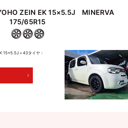
O ZEIN EK 15×5.5J MINERVA
175/65R15
K 15×5.5J＋43タイヤ：
E