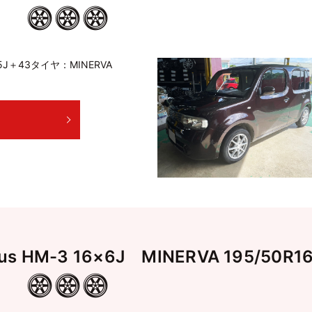
5J＋43タイヤ：MINERVA
E
 HM-3 16×6J MINERVA 195/50R1