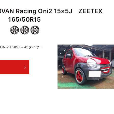
 Racing Oni2 15×5J ZEETEX
165/50R15
ONI2 15×5J＋45タイヤ：
E