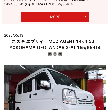
14×4.5J+45タイヤ：MAXTREK 155/65R14
MORE
2025/05/13
スズキ エブリイ MUD AGENT 14×4.5J
YOKOHAMA GEOLANDAR X-AT 155/65R14