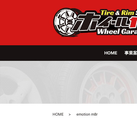
HOME
事業
HOME
emotion m8r