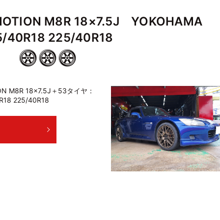
TION M8R 18×7.5J YOKOHAMA
5/40R18 225/40R18
N M8R 18×7.5J＋53タイヤ：
0R18 225/40R18
E