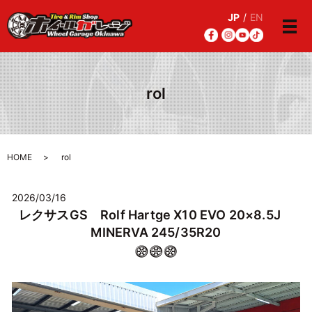
JP
/
EN
メ
rol
HOME
rol
2026/03/16
レクサスGS Rolf Hartge X10 EVO 20×8.5J
MINERVA 245/35R20