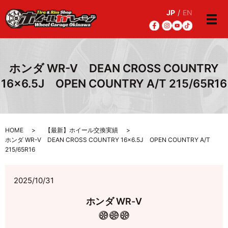
JP
/
EN
メ
ホンダ WR-V DEAN CROSS COUNTRY
16×6.5J OPEN COUNTRY A/T 215/65R16
HOME
【最新】ホイール交換実績
ホンダ WR-V DEAN CROSS COUNTRY 16×6.5J OPEN COUNTRY A/T
215/65R16
2025/10/31
ホンダ WR-V