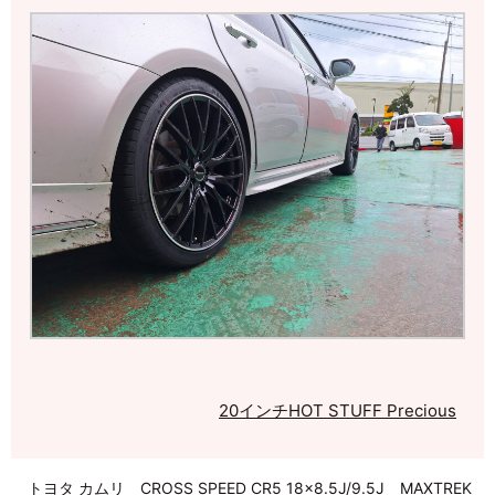
20インチ
HOT STUFF Precious
トヨタ カムリ CROSS SPEED CR5 18×8.5J/9.5J MAXTREK