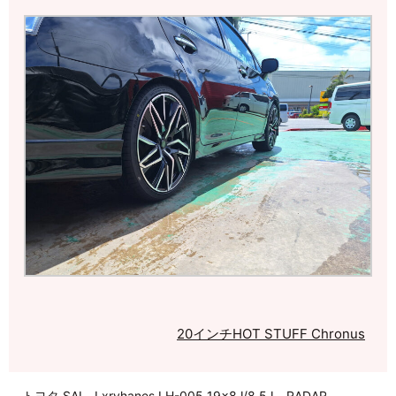
20インチ
HOT STUFF Chronus
トヨタ SAI Lxryhanes LH-005 19×8J/8.5J RADAR