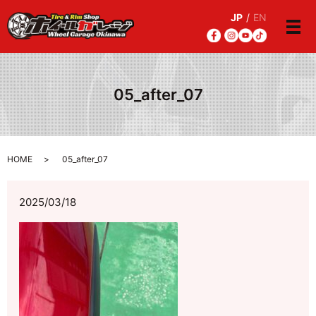
JP
/
EN
メ
05_after_07
HOME
05_after_07
2025/03/18