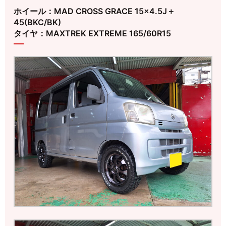
ホイール：MAD CROSS GRACE 15×4.5J＋
45(BKC/BK)
タイヤ：MAXTREK EXTREME 165/60R15