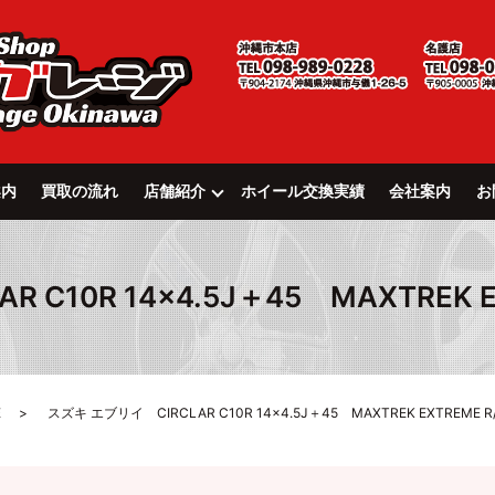
案内
買取の流れ
店舗紹介
ホイール交換実績
会社案内
お
C10R 14×4.5J＋45 MAXTREK EXT
E
スズキ エブリイ CIRCLAR C10R 14×4.5J＋45 MAXTREK EXTREME R/T