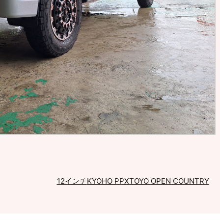
12インチ
KYOHO PPX
TOYO OPEN COUNTRY