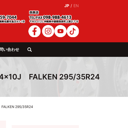
JP
/
EN
問い合わせ
search
×10J FALKEN 295/35R24
ALKEN 295/35R24