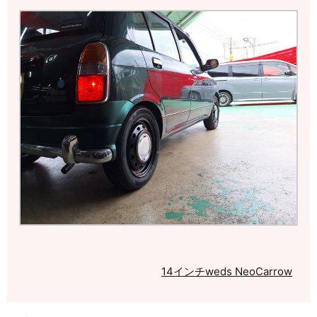
14インチ
weds NeoCarrow