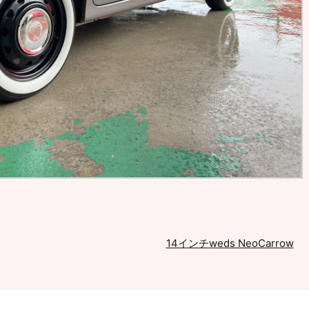
14インチ
weds NeoCarrow