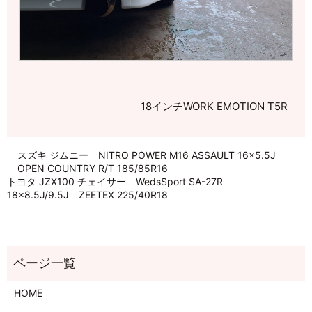
18インチ
WORK EMOTION T5R
スズキ ジムニー NITRO POWER M16 ASSAULT 16×5.5J
OPEN COUNTRY R/T 185/85R16
トヨタ JZX100 チェイサー WedsSport SA-27R
18×8.5J/9.5J ZEETEX 225/40R18
HOME