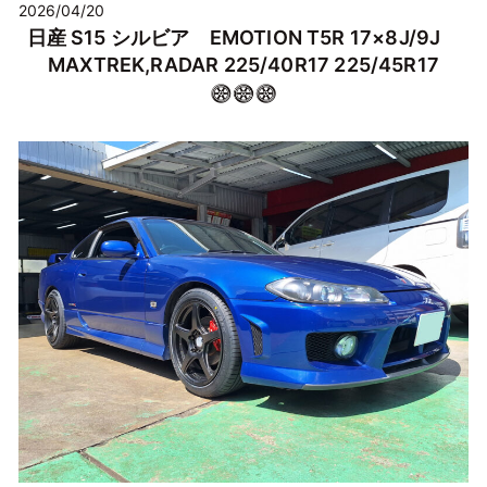
2026/04/20
日産 S15 シルビア EMOTION T5R 17×8J/9J
MAXTREK,RADAR 225/40R17 225/45R17